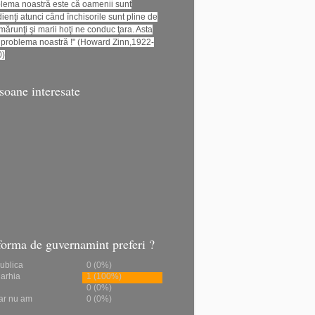
lema noastră este că oamenii sunt
ienţi atunci când închisorile sunt pline de
 mărunţi şi marii hoţi ne conduc ţara. Asta
 problema noastră !" (Howard Zinn,1922-
0)
soane interesate
forma de guvernamint preferi ?