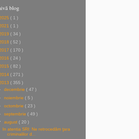
ivă blog
2025
( 1 )
2021
( 1 )
2019
( 34 )
2018
( 52 )
2017
( 170 )
2016
( 24 )
2015
( 82 )
2014
( 271 )
2013
( 355 )
►
decembrie
( 47 )
►
noiembrie
( 5 )
►
octombrie
( 23 )
►
septembrie
( 49 )
▼
august
( 20 )
In atentia SRI: Ne retrocedăm ţara
criminalilor d...