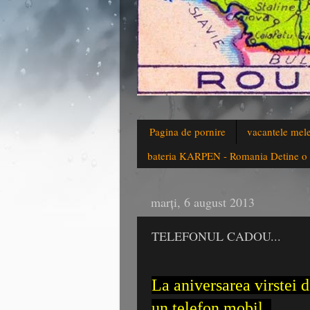
Pagina de pornire
vacantele mel
bateria KARPEN - Romania Detine o B
marți, 6 august 2013
TELEFONUL CADOU...
La aniversarea virstei d
un telefon mobil.