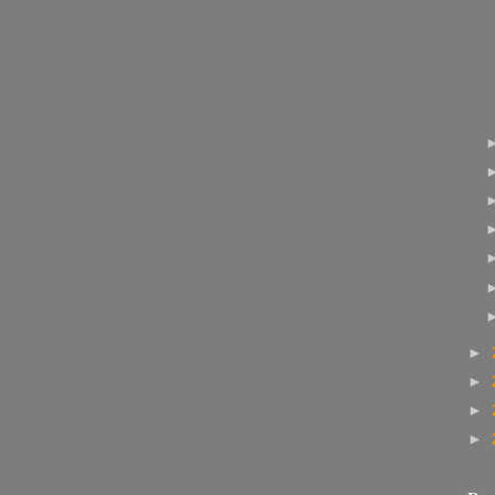
►
►
►
►