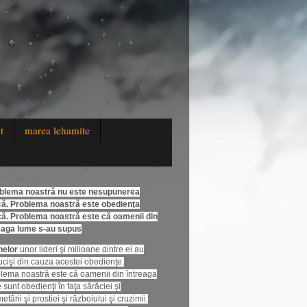
t
marea lehamite
blema noastră nu este nesupunerea
că. Problema noastră este obedienţa
că. Problema noastră este că oamenii din
eaga lume s-au supus
nelor
unor lideri şi milioane dintre ei au
 ucişi din cauza acestei obedienţe.
lema noastră este că oamenii din întreaga
 sunt obedienţi în faţa sărăciei şi
etării şi prostiei şi războiului şi cruzimii.