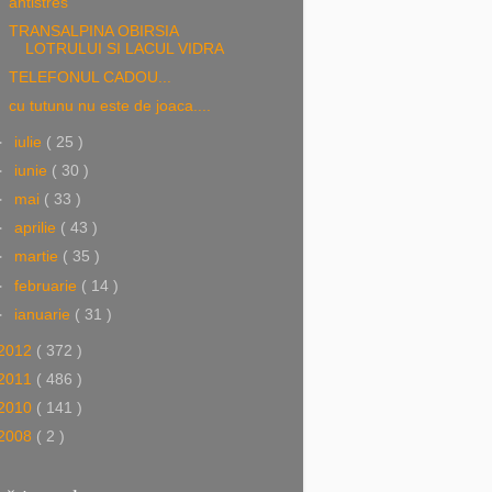
antistres
TRANSALPINA OBIRSIA
LOTRULUI SI LACUL VIDRA
TELEFONUL CADOU...
cu tutunu nu este de joaca....
►
iulie
( 25 )
►
iunie
( 30 )
►
mai
( 33 )
►
aprilie
( 43 )
►
martie
( 35 )
►
februarie
( 14 )
►
ianuarie
( 31 )
2012
( 372 )
2011
( 486 )
2010
( 141 )
2008
( 2 )