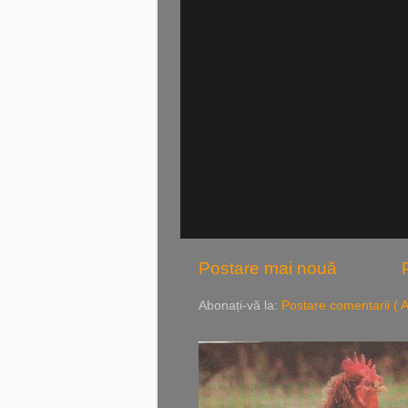
Postare mai nouă
Abonați-vă la:
Postare comentarii ( 