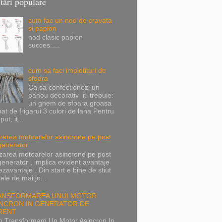
tări populare
cum fac un nod de cravata
si papion
nod clasic papion
succes.....
cum sa faci impletituri de
sfoara
Ca sa confectionezi un
panou decorativ iti trebuie:
un ghem de sfoara groasa
at de frigarui 3 culori de lana Pentru
put, it...
lizarea motoarelor asincrone pe post
generator
lizarea motoarelor asincrone pe post
enerator , implica evident avantaje
ezavantaje . Din start e bine de stiut
ele de mai jo...
ANSFORMAREA UNUI MOTOR
INCRON IN GENERATOR DE
RENT
 Transformam Un Motor Asincron In