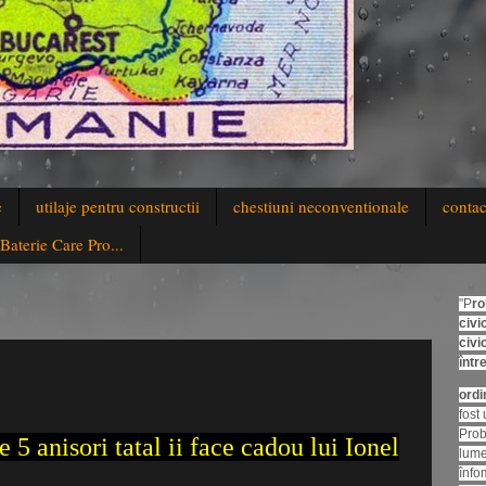
e
utilaje pentru constructii
chestiuni neconventionale
contac
aterie Care Pro...
"P
ro
civi
civi
într
ordi
fost
Prob
e 5 anisori tatal ii face cadou lui Ionel
lume
înfom