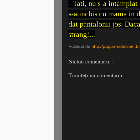
- Tati, nu s-a intamplat 
s-a inchis cu mama in d
dat pantalonii jos. Daca 
strang!...
Publicat de
http://pappa-indelcom.b
Niciun comentariu :
Trimiteți un comentariu