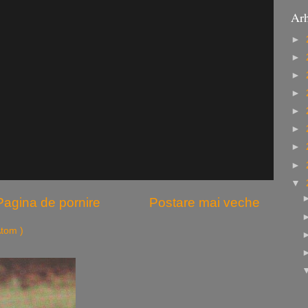
Arh
►
►
►
►
►
►
►
►
▼
Pagina de pornire
Postare mai veche
Atom )