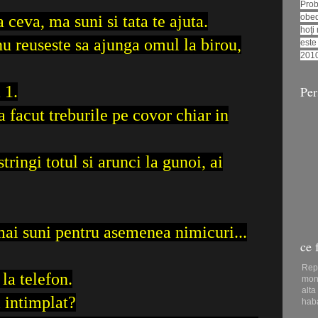
Prob
 ceva, ma suni si tata te ajuta.
obed
hoţi
nu reuseste sa ajunga omul la birou,
este
201
 1.
Per
-a facut treburile pe covor chiar in
stringi totul si arunci la gunoi, ai
 mai suni pentru asemenea nimicuri...
ce 
 la telefon.
i intimplat?