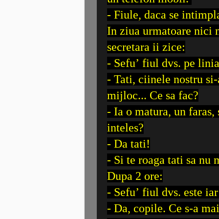
- Fiule, daca se intimpla
In ziua urmatoare nici 
secretara ii zice:
- Sefu’ fiul dvs. pe linia
- Tati, ciinele nostru si
mijloc... Ce sa fac?
- Ia o matura, un faras, 
inteles?
- Da tati!
- Si te roaga tati sa nu
Dupa 2 ore:
- Sefu’ fiul dvs. este iar
- Da, copile. Ce s-a ma