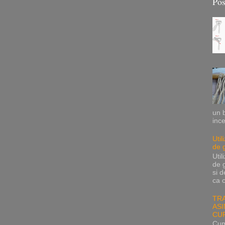
Pos
un b
ince
Uti
de 
Uti
de g
si d
ca c
TR
AS
CU
Cum