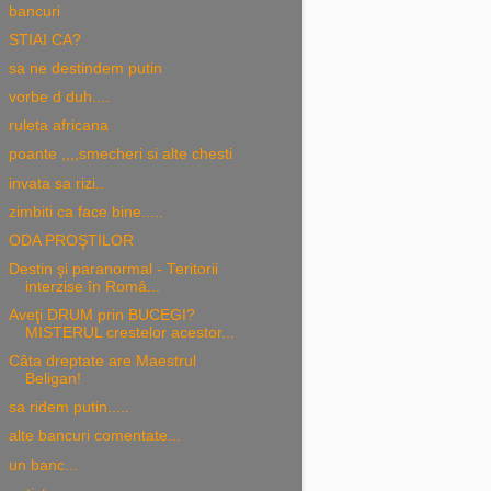
bancuri
STIAI CA?
sa ne destindem putin
vorbe d duh....
ruleta africana
poante ,,,,smecheri si alte chesti
invata sa rizi..
zimbiti ca face bine.....
ODA PROŞTILOR
Destin şi paranormal - Teritorii
interzise în Româ...
Aveţi DRUM prin BUCEGI?
MISTERUL crestelor acestor...
Câta dreptate are Maestrul
Beligan!
sa ridem putin.....
alte bancuri comentate...
un banc...